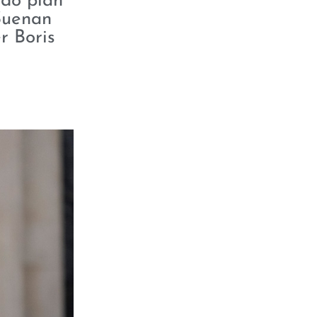
ido plan
 Suenan
r Boris