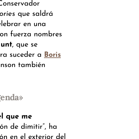
 Conservador
ories
que saldrá
elebrar en una
con fuerza nombres
unt
, que se
ara suceder a
Boris
ohnson también
genda»
el que me
ón de dimitir”, ha
n en el exterior del