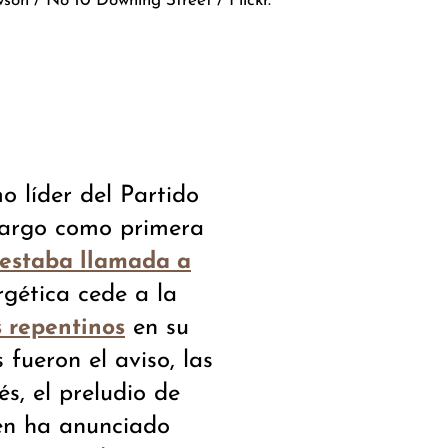
on / No 10 Downing Street / Flickr.
 líder del Partido
cargo como primera
 estaba llamada a
rgética cede a la
en su
 repentinos
fueron el aviso, las
s, el preludio de
n ha anunciado