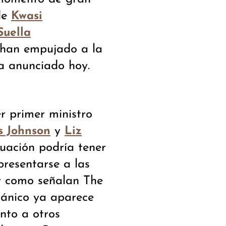
de
Kwasi
Suella
, han empujado a la
a anunciado hoy.
r primer ministro
y
s Johnson
Liz
ituación podría tener
presentarse a las
 y como señalan The
tánico ya aparece
unto a otros