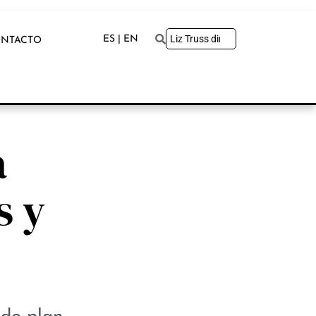
ES | EN
NTACTO
a
s y