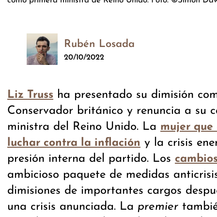
como primera ministra de Reino Unido. Foto: ©Simon Daws
Rubén Losada
20/10/2022
ha presentado su dimisión como
Liz Truss
Conservador británico y renuncia a su 
ministra del Reino Unido. La
mujer que
y la crisis ene
luchar contra la inflación
presión interna del partido. Los
cambios
ambicioso paquete de medidas anticrisis 
dimisiones de importantes cargos despué
una crisis anunciada. La
premier
tambié