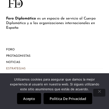
Foro Diplomático
es un espacio de servicio al Cuerpo
Diplomático y a las organizaciones internacionales en
España
FORO
PROTAGONISTAS
NOTICIAS
ESTRATEGIAS
INBOX
Utilizamos cookies para asegurar que damos la mejor
CONTACTO
experiencia al usuario en nuestra web. Si sigues utilizando
este sitio asumiremos que estás de acuerdo.
Contacto
Acepto
Política De Privacidad
web@forodiplomatico.com