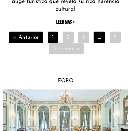
auge turístico que revela su rica herencia
cultural
LEER MÁS >
« Anterior
1
2
3
…
5
Siguiente »
FORO