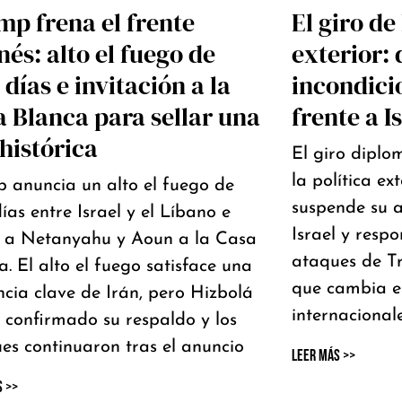
p frena el frente
El giro de
nés: alto el fuego de
exterior: 
 días e invitación a la
incondicio
 Blanca para sellar una
frente a 
histórica
El giro diplo
la política ex
 anuncia un alto el fuego de
suspende su 
ías entre Israel y el Líbano e
Israel y resp
a a Netanyahu y Aoun a la Casa
ataques de T
a. El alto el fuego satisface una
que cambia el
ncia clave de Irán, pero Hizbolá
internacional
 confirmado su respaldo y los
es continuaron tras el anuncio
Leer Más >>
s >>