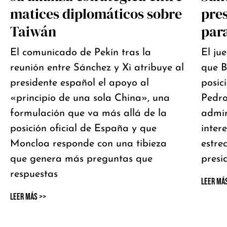
matices diplomáticos sobre
pre
Taiwán
par
El comunicado de Pekín tras la
El ju
reunión entre Sánchez y Xi atribuye al
que 
presidente español el apoyo al
posic
«principio de una sola China», una
Pedro
formulación que va más allá de la
admin
posición oficial de España y que
inter
Moncloa responde con una tibieza
estrec
que genera más preguntas que
presi
respuestas
Leer Má
Leer Más >>