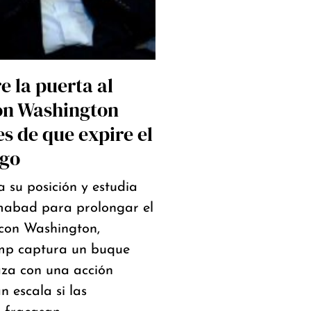
e la puerta al
on Washington
s de que expire el
ego
a su posición y estudia
amabad para prolongar el
 con Washington,
mp captura un buque
aza con una acción
n escala si las