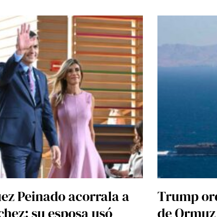
uez Peinado acorrala a
Trump ord
chez: su esposa usó
de Ormuz