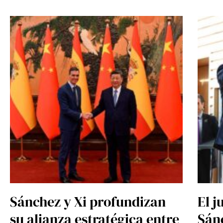
Sánchez y Xi profundizan
El j
su alianza estratégica entre
Sán