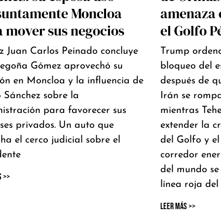
suntamente Moncloa
amenaza c
a mover sus negocios
el Golfo P
ez Juan Carlos Peinado concluye
Trump ordena
Begoña Gómez aprovechó su
bloqueo del 
ión en Moncloa y la influencia de
después de qu
 Sánchez sobre la
Irán se romp
istración para favorecer sus
mientras Teh
eses privados. Un auto que
extender la cr
ha el cerco judicial sobre el
del Golfo y el
dente
corredor ener
del mundo se 
s >>
línea roja del
Leer Más >>