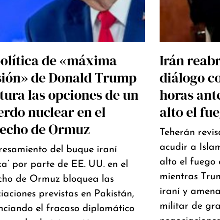
política de «máxima
Irán reabr
sión» de Donald Trump
diálogo c
tura las opciones de un
horas ante
rdo nuclear en el
alto el fu
recho de Ormuz
Teherán revis
acudir a Isl
resamiento del buque iraní
alto el fuego
ka’ por parte de EE. UU. en el
mientras Tru
cho de Ormuz bloquea las
iraní y amen
iaciones previstas en Pakistán,
militar de gra
nciando el fracaso diplomático