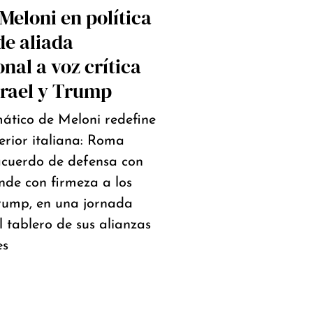
 Meloni en política
de aliada
nal a voz crítica
Israel y Trump
mático de Meloni redefine
terior italiana: Roma
acuerdo de defensa con
onde con firmeza a los
rump, en una jornada
 tablero de sus alianzas
es