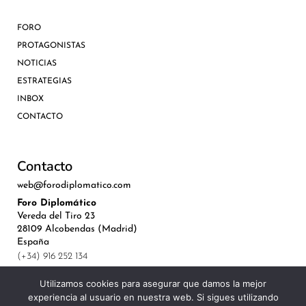
FORO
PROTAGONISTAS
NOTICIAS
ESTRATEGIAS
INBOX
CONTACTO
Contacto
web@forodiplomatico.com
Foro Diplomático
Vereda del Tiro 23
28109 Alcobendas (Madrid)
España
(+34) 916 252 134
Utilizamos cookies para asegurar que damos la mejor
experiencia al usuario en nuestra web. Si sigues utilizando