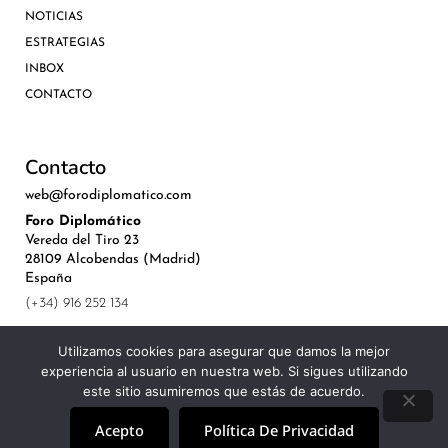
NOTICIAS
ESTRATEGIAS
INBOX
CONTACTO
Contacto
web@forodiplomatico.com
Foro Diplomático
Vereda del Tiro 23
28109 Alcobendas (Madrid)
España
(+34) 916 252 134
Utilizamos cookies para asegurar que damos la mejor
experiencia al usuario en nuestra web. Si sigues utilizando
este sitio asumiremos que estás de acuerdo.
©Royal Lis Spain 2024
Acepto
Política De Privacidad