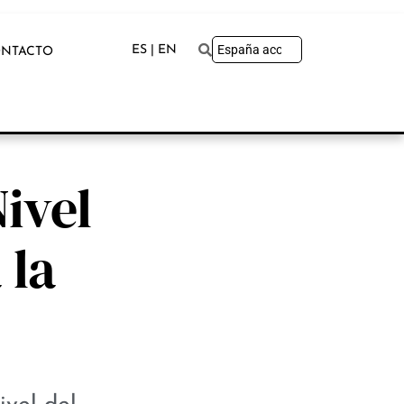
ES | EN
NTACTO
ivel
 la