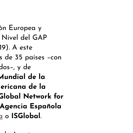
ión Europea y
 Nivel del GAP
19). A este
es de 35 países –con
dos–, y de
Mundial de la
ericana de la
lobal Network for
Agencia Española
o
ISGlobal
.
a