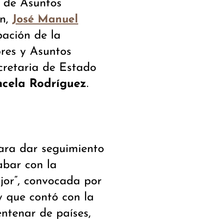
o de Asuntos
ón,
José Manuel
pación de la
ores y Asuntos
ecretaria de Estado
ncela Rodríguez
.
ara dar seguimiento
abar con la
jor”, convocada por
 que contó con la
entenar de países,