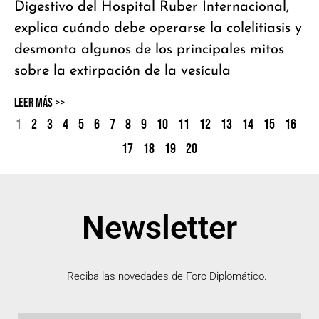
Digestivo del Hospital Ruber Internacional,
explica cuándo debe operarse la colelitiasis y
desmonta algunos de los principales mitos
sobre la extirpación de la vesícula
Leer Más >>
1
2
3
4
5
6
7
8
9
10
11
12
13
14
15
16
17
18
19
20
Newsletter
Reciba las novedades de Foro Diplomático.