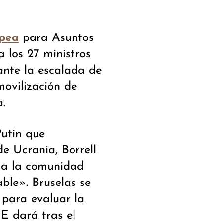
para Asuntos
opea
 los 27 ministros
ante la escalada de
ovilización de
a.
Putin que
e Ucrania, Borrell
 a la comunidad
ble». Bruselas se
 para evaluar la
UE dará tras el