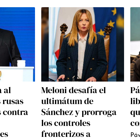
 al
Meloni desafía el
Pá
s rusas
ultimátum de
li
s contra
Sánchez y prorroga
qu
los controles
co
les
fronterizos a
Páv