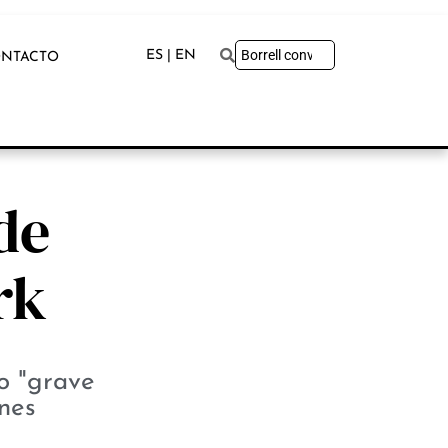
ES | EN
NTACTO
de
rk
o "grave
nes