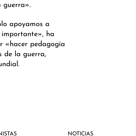
a guerra».
solo apoyamos a
 importante», ha
or «hacer pedagogía
s de la guerra,
undial.
ISTAS
NOTICIAS