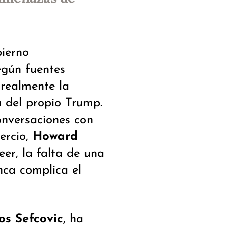
bierno
egún fuentes
 realmente la
 del propio Trump.
onversaciones con
ercio,
Howard
eer, la falta de una
nca complica el
s Sefcovic
, ha