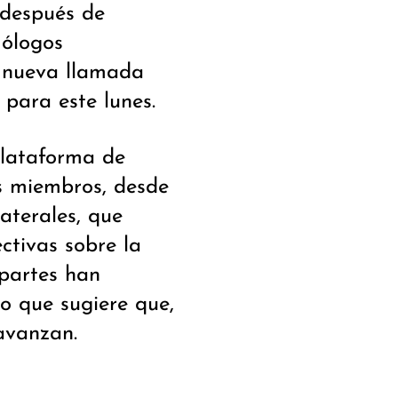
 después de
mólogos
a nueva llamada
 para este lunes.
plataforma de
s miembros, desde
aterales, que
tivas sobre la
partes han
o que sugiere que,
avanzan.