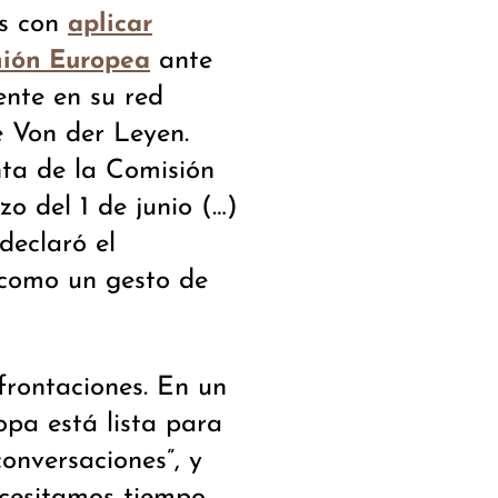
es con
aplicar
ante
nión Europea
ente en su red
e Von der Leyen.
nta de la Comisión
o del 1 de junio (…)
declaró el
 como un gesto de
frontaciones. En un
opa está lista para
onversaciones”, y
ecesitamos tiempo