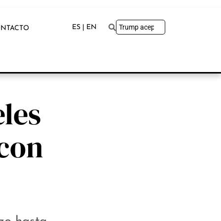
ES | EN
NTACTO
eles
 con