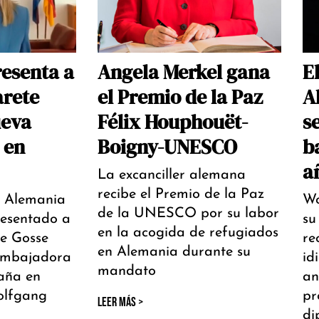
esenta a
Angela Merkel gana
E
rete
el Premio de la Paz
A
ueva
Félix Houphouët-
s
 en
Boigny-UNESCO
b
a
La excanciller alemana
recibe el Premio de la Paz
 Alemania
Wo
de la UNESCO por su labor
esentado a
su
en la acogida de refugiados
e Gosse
re
en Alemania durante su
embajadora
id
mandato
aña en
an
olfgang
pr
LEER MÁS >
di