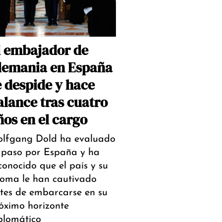
l embajador de
lemania en España
e despide y hace
alance tras cuatro
ños en el cargo
lfgang Dold ha evaluado
 paso por España y ha
conocido que el país y su
ioma le han cautivado
tes de embarcarse en su
óximo horizonte
plomático