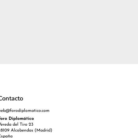
Contacto
web@forodiplomatico.com
Foro Diplomático
Vereda del Tiro 23
28109 Alcobendas (Madrid)
España