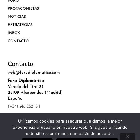
FORO
PROTAGONISTAS
NOTICIAS
ESTRATEGIAS
INBOX
CONTACTO
Contacto
web@forodiplomatico.com
Foro Diplomático
Vereda del Tiro 23
28109 Alcobendas (Madrid)
España
(+34) 916 252 134
Utilizamos cookies para asegurar que damos la mejor
experiencia al usuario en nuestra web. Si sigues utilizando
este sitio asumiremos que estás de acuerdo.