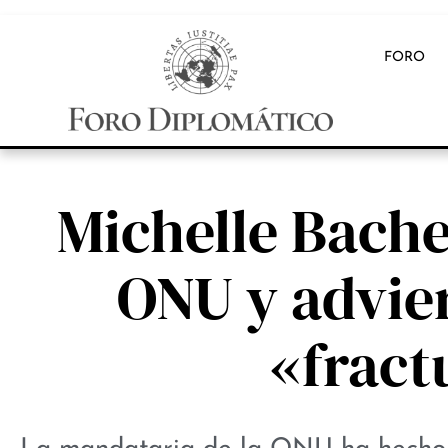
FORO
Michelle Bachel
ONU y advier
«fract