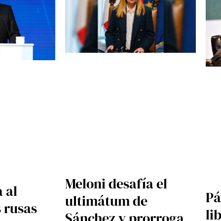
Meloni desafía el
 al
Pá
ultimátum de
s rusas
li
Sánchez y prorroga