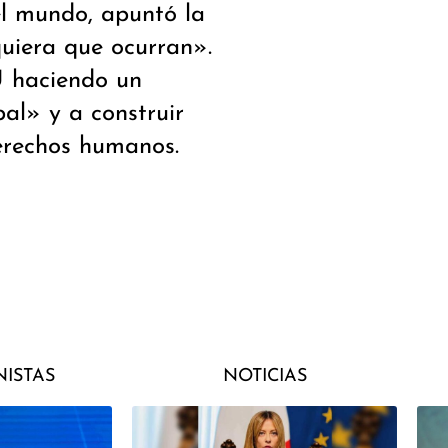
el mundo, apuntó la
uiera que ocurran».
U haciendo un
al» y a construir
erechos humanos.
ISTAS
NOTICIAS