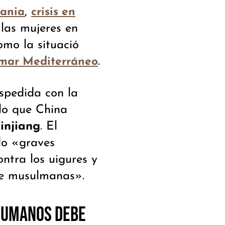
,
rania
crisis en
 las mujeres en
como la situació
.
 mar Mediterráneo
spedida con la
 lo que China
injiang
. El
do «graves
ntra los uigures y
e musulmanas».
Humanos debe