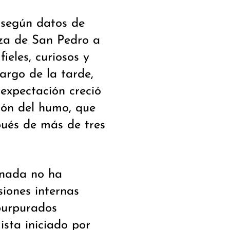
 según datos de
aza de San Pedro a
ieles, curiosos y
argo de la tarde,
 expectación creció
sión del humo, que
pués de más de tres
rnada no ha
siones internas
purpurados
sta iniciado por