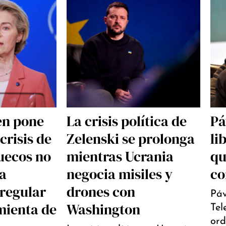
en pone
La crisis política de
Pá
crisis de
Zelenski se prolonga
li
uecos no
mientras Ucrania
qu
la
negocia misiles y
co
rregular
drones con
Páv
mienta de
Washington
Tel
ord