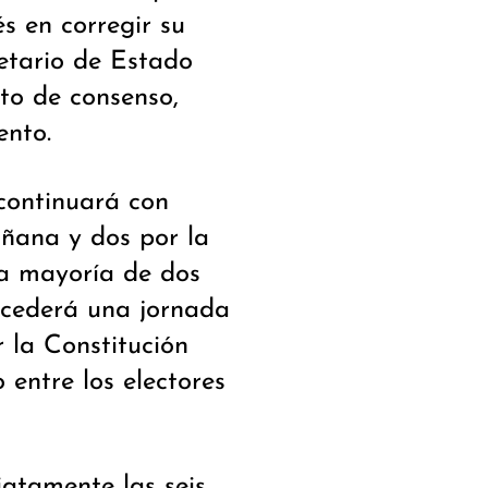
és en corregir su
retario de Estado
to de consenso,
ento.
continuará con
añana y dos por la
la mayoría de dos
oncederá una jornada
r la Constitución
 entre los electores
iatamente las seis