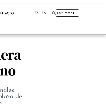
ES | EN
NTACTO
mera
ano
enales
plaza de
s