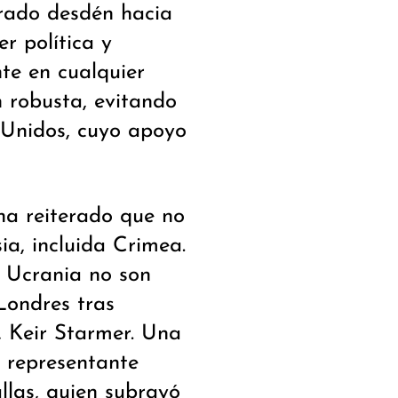
erado desdén hacia
er política y
te en cualquier
 robusta, evitando
 Unidos, cuyo apoyo
ha reiterado que no
ia, incluida Crimea.
e Ucrania no son
Londres tras
o, Keir Starmer. Una
 representante
llas, quien subrayó