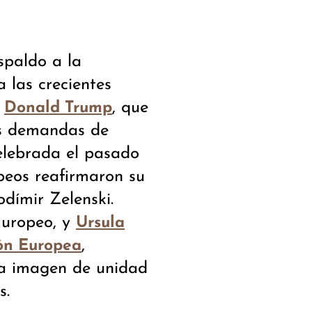
spaldo a la
a las crecientes
e
, que
Donald Trump
as demandas de
elebrada el pasado
opeos reafirmaron su
odímir Zelenski.
Europeo, y
Ursula
,
ón Europea
a imagen de unidad
s.