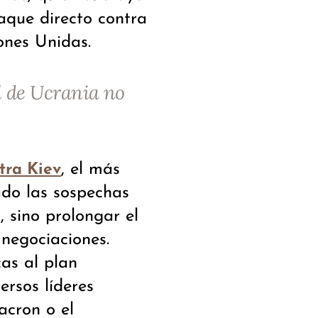
aque directo contra
ones Unidas.
al de Ucrania no
, el más
tra Kiev
ado las sospechas
 sino prolongar el
 negociaciones.
cas al plan
ersos líderes
cron o el