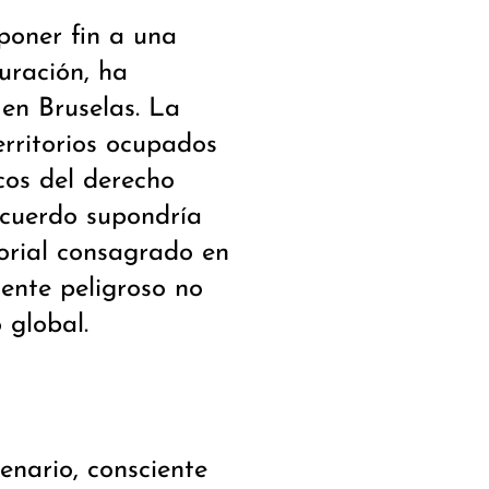
poner fin a una
uración, ha
en Bruselas. La
erritorios ocupados
icos del derecho
acuerdo supondría
torial consagrado en
ente peligroso no
 global.
enario, consciente