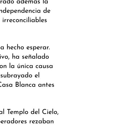
perado además la
 independencia de
irreconciliables
ha hecho esperar.
ivo, ha señalado
on la única causa
 subrayado el
Casa Blanca antes
al Templo del Cielo,
peradores rezaban