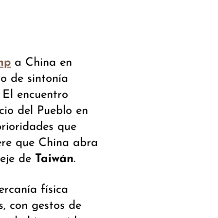
a China en
mp
o de sintonía
 El encuentro
cio del Pueblo en
prioridades que
re que China abra
leje de
Taiwán
.
rcanía física
s, con gestos de