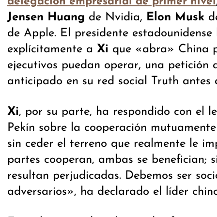
delegación empresarial de primer nivel
Jensen Huang
de Nvidia,
Elon Musk
de
de Apple. El presidente estadounidense
explícitamente a
Xi
que «abra» China p
ejecutivos puedan operar, una petición 
anticipado en su red social Truth antes d
Xi
, por su parte, ha respondido con el l
Pekín sobre la cooperación mutuamente 
sin ceder el terreno que realmente le i
partes cooperan, ambas se benefician; s
resultan perjudicadas. Debemos ser soci
adversarios», ha declarado el líder chino