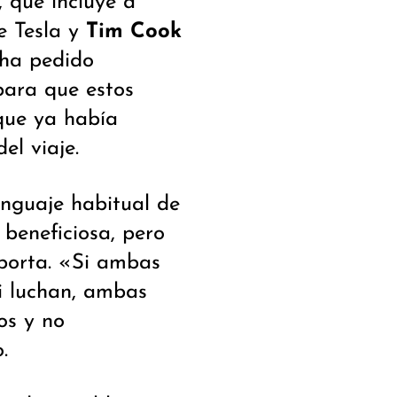
, que incluye a
 Tesla y
Tim Cook
 ha pedido
ara que estos
que ya había
el viaje.
enguaje habitual de
beneficiosa, pero
mporta. «Si ambas
i luchan, ambas
os y no
.