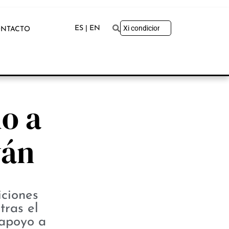
ES | EN
NTACTO
ho a
wán
iciones
tras el
 apoyo a