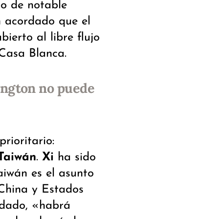
no de notable
n acordado que el
erto al libre flujo
Casa Blanca.
ington no puede
rioritario:
Taiwán
.
Xi
ha sido
aiwán es el asunto
 China y Estados
idado, «habrá