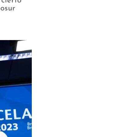
cierto
cosur