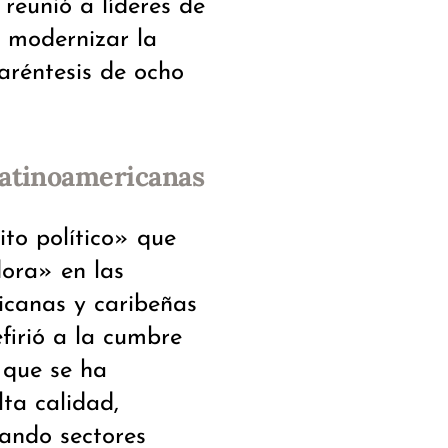
eunió a líderes de
y modernizar la
aréntesis de ocho
 latinoamericanas
to político» que
ora» en las
ricanas y caribeñas
firió a la cumbre
que se ha
ta calidad,
zando sectores