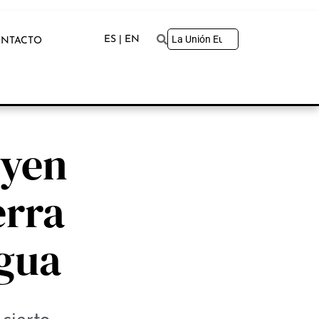
ES | EN
NTACTO
uyen
erra
agua