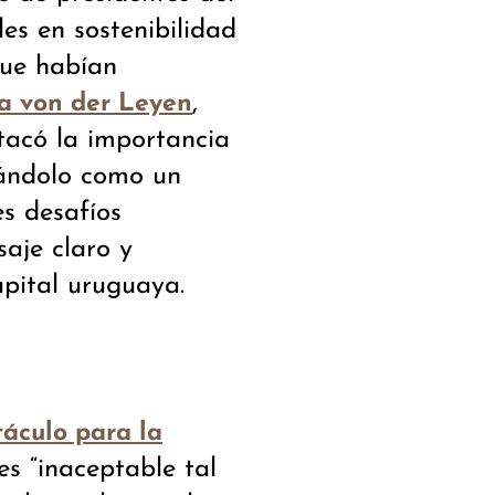
es en sostenibilidad
que habían
,
a von der Leyen
tacó la importancia
icándolo como un
es desafíos
aje claro y
apital uruguaya.
táculo para la
es “inaceptable tal