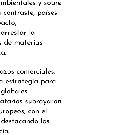
mbientales y sobre
 contraste, países
acto,
arrestar la
es de materias
ca.
lazos comerciales,
a estrategia para
 globales
datarios subrayaron
uropeos, con el
, destacando los
io.