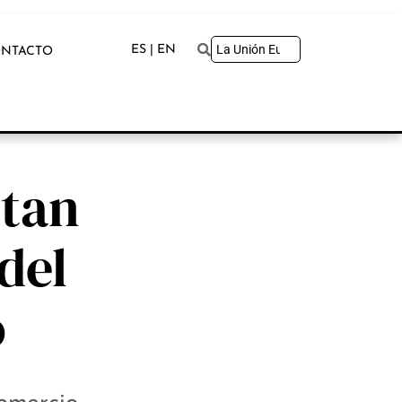
ES | EN
NTACTO
ctan
del
o