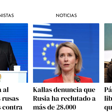
ISTAS
NOTICIAS
 al
Kallas denuncia que
Pá
s rusas
Rusia ha reclutado a
li
s contra
más de 28.000
qu