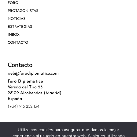
FORO
PROTAGONISTAS
NOTICIAS
ESTRATEGIAS
INBOX
CONTACTO
Contacto
web@forodiplomatico.com
Foro Diplomático
Vereda del Tiro 23
28109 Alcobendas (Madrid)
España
(+34) 916 252 134
Utilizamos cookies para asegurar que damos la mejor
experiencia al usuario en nuestra web. Si sigues utilizando