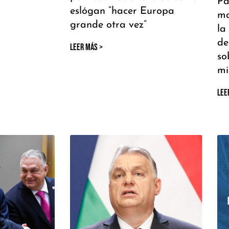
Pa
eslógan “hacer Europa
ma
grande otra vez”
la
de
LEER MÁS >
so
mi
LEE