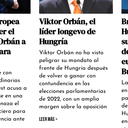
ropea
Viktor Orbán, el
B
r el
líder longevo de
H
Orbán a
Hungría
s
ara
d
Viktor Orbán no ha visto
e
peligrar su mandato al
frente de Hungría después
B
e con
de volver a ganar con
dinarias
La
contundencia en las
st acusa a
en
elecciones parlamentarias
je en una
pa
de 2022, con un amplio
naza el
de
margen sobre la oposición
ciero para
Hu
encia ante
LEER MÁS >
en