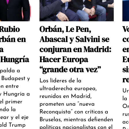
 Rubio
Orbán, Le Pen,
V
rbán en
Abascal y Salvini se
c
a
conjuran en Madrid:
e
n Hungría
Hacer Europa
E
“grande otra vez”
s
palda a
r
 Budapest y
Los líderes de la
ón entre
ultraderecha europea,
Ur
y Hungría a
reunidos en Madrid,
la
el primer
prometen una “nueva
Or
ando la
Reconquista” con críticas a
ru
ear y el eje
Bruselas, mientras defienden
ac
nald Trump
políticas nacionalistas con el