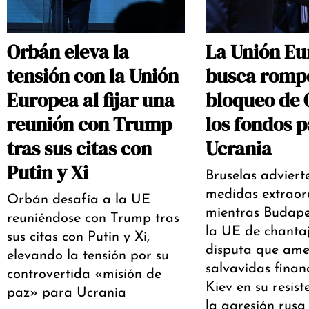
Orbán eleva la
La Unión Eu
tensión con la Unión
busca rompe
Europea al fijar una
bloqueo de 
reunión con Trump
los fondos p
tras sus citas con
Ucrania
Putin y Xi
Bruselas adviert
medidas extraor
Orbán desafía a la UE
mientras Budape
reuniéndose con Trump tras
la UE de chanta
sus citas con Putin y Xi,
disputa que ame
elevando la tensión por su
salvavidas finan
controvertida «misión de
Kiev en su resist
paz» para Ucrania
la agresión rusa