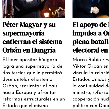
Péter Magyar y su
El apoyo de
supermayoría
impulsa a O
entierran el sistema
plena batall
Orbán en Hungría
electoral e
El líder opositor húngaro
Marco Rubio res
logra una supermayoría de
Viktor Orbán en
dos tercios que le permitirá
vincula la relaci
desmantelar el sistema
Estados Unidos 
Orbán, reorientar al país
la continuidad d
hacia Europa y afrontar
ministro, reforz
reformas estructurales en un
cooperación nucl
Estado que él mismo
político con Do