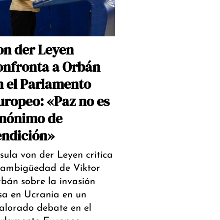
on der Leyen
onfronta a Orbán
n el Parlamento
uropeo: «Paz no es
inónimo de
endición»
sula von der Leyen critica
 ambigüedad de Viktor
bán sobre la invasión
sa en Ucrania en un
alorado debate en el