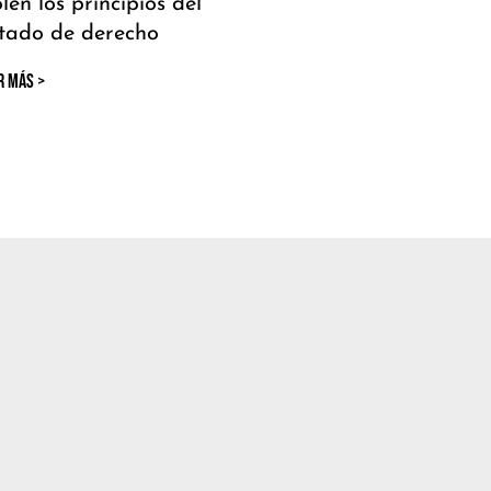
olen los principios del
tado de derecho
R MÁS >