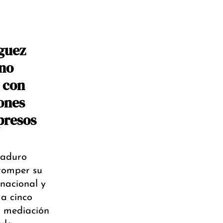
guez
no
 con
ones
presos
Maduro
romper su
rnacional y
 a cinco
a mediación