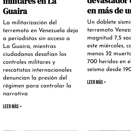
devastador 
militares en La
en más de un
Guaira
Un doblete sísmi
La militarización del
terremoto Venez
terremoto en Venezuela deja
magnitud 7,5 sac
a periodistas sin acceso a
este miércoles, 
La Guaira, mientras
menos 32 muerto
ciudadanos desafían los
700 heridos en e
controles militares y
seísmo desde 19
rescatistas internacionales
denuncian la presión del
LEER MÁS >
régimen para controlar la
narrativa
LEER MÁS >