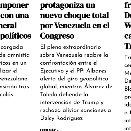
componer
protagoniza un
f
 con una
nuevo choque total
D
neral
por Venezuela en el
W
políticos
Congreso
c
T
ncargada
El pleno extraordinario
de amnistía
sobre Venezuela reabre la
Tr
ticos en un
confrontación entre el
ce
lizar el
Ejecutivo y el PP: Albares
Ma
 venezolano
alerta del giro geopolítico
De
nsición tras
global, mientras Álvarez de
Bl
colás
Toledo defiende la
pr
intervención de Trump y
id
rechaza aliviar sanciones a
a 
Delcy Rodríguez
in
in