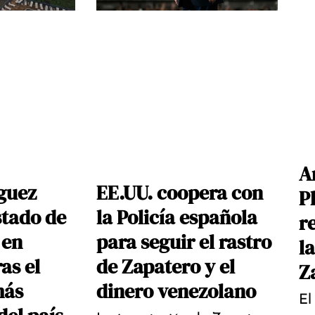
A
guez
EE.UU. coopera con
Pl
stado de
la Policía española
r
 en
para seguir el rastro
l
as el
de Zapatero y el
Z
más
dinero venezolano
El