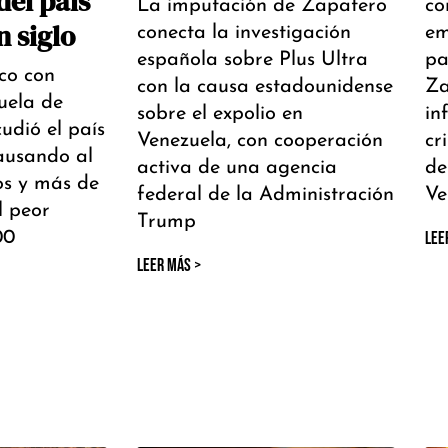
del país
La imputación de Zapatero
co
 siglo
conecta la investigación
em
española sobre Plus Ultra
pa
co con
con la causa estadounidense
Za
uela de
sobre el expolio en
in
udió el país
Venezuela, con cooperación
cr
causando al
activa de una agencia
de
s y más de
federal de la Administración
Ve
l peor
Trump
00
LEE
LEER MÁS >