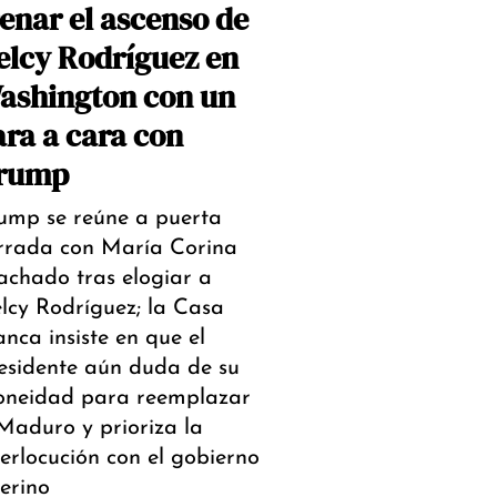
renar el ascenso de
elcy Rodríguez en
ashington con un
ara a cara con
rump
ump se reúne a puerta
rrada con María Corina
chado tras elogiar a
lcy Rodríguez; la Casa
anca insiste en que el
esidente aún duda de su
oneidad para reemplazar
Maduro y prioriza la
terlocución con el gobierno
terino