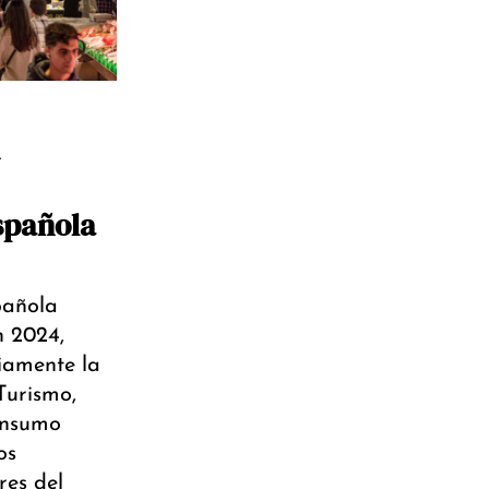
spañola
pañola
n 2024,
iamente la
Turismo,
onsumo
os
res del