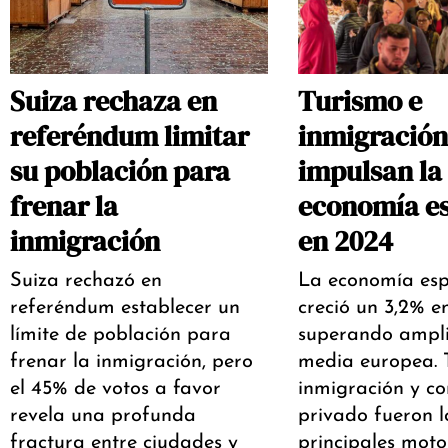
Suiza rechaza en
Turismo e
referéndum limitar
inmigración
su población para
impulsan la
frenar la
economía e
inmigración
en 2024
Suiza rechazó en
La economía es
referéndum establecer un
creció un 3,2% e
límite de población para
superando ampl
frenar la inmigración, pero
media europea. 
el 45% de votos a favor
inmigración y c
revela una profunda
privado fueron l
fractura entre ciudades y
principales moto