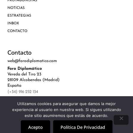
PROTAGONISTAS
NOTICIAS
ESTRATEGIAS
INBOX
CONTACTO
Contacto
web@forodiplomatico.com
Foro Diplomático
Vereda del Tiro 23
28109 Alcobendas (Madrid)
España
(+34) 916 252 134
Utilizamos cookies para asegurar que damos la mejor
experiencia al usuario en nuestra web. Si sigues utilizando
este sitio asumiremos que estás de acuerdo.
©Royal Lis Spain 2024
Acepto
Política De Privacidad