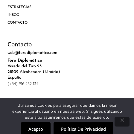
ESTRATEGIAS
INBOX
CONTACTO
Contacto
web@forodiplomatico.com
Foro Diplomático
Vereda del Tiro 23
28109 Alcobendas (Madrid)
España
(+34) 916 252 134
Utilizamos cookies para asegurar que damos la mejor
experiencia al usuario en nuestra web. Si sigues utilizando
©Royal Lis Spain 2024
este sitio asumiremos que estás de acuerdo.
Acepto
Política De Privacidad
Aviso Legal, Política de Privacidad y Cookies