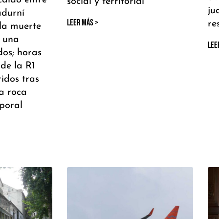
caído entre
social y territorial
ju
adurní
LEER MÁS >
re
la muerte
y una
LEE
dos; horas
 de la R1
ridos tras
a roca
poral