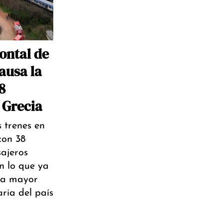
ontal de
ausa la
8
 Grecia
 trenes en
con 38
ajeros
en lo que ya
la mayor
aria del país