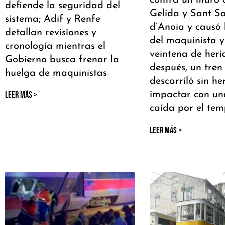
contra un muro 
defiende la seguridad del
Gelida y Sant S
sistema; Adif y Renfe
d’Anoia y causó 
detallan revisiones y
del maquinista 
cronología mientras el
veintena de heri
Gobierno busca frenar la
después, un tren
huelga de maquinistas
descarriló sin he
LEER MÁS >
impactar con un
caída por el tem
LEER MÁS >