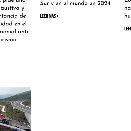
, pide una
Lo
Sur y en el mundo en 2024
haustiva y
na
rtancia de
LEER MÁS >
hu
ridad en el
LEE
monial ante
urismo