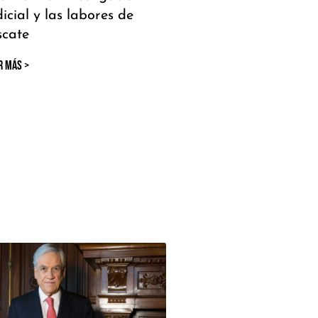
dicial y las labores de
scate
R MÁS >