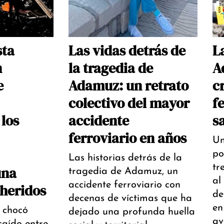
sta
Las vidas detrás de
L
n
la tragedia de
A
e
Adamuz: un retrato
c
colectivo del mayor
f
los
accidente
s
ferroviario en años
Un
po
Las historias detrás de la
tr
una
tragedia de Adamuz, un
al
accidente ferroviario con
 heridos
de
decenas de víctimas que ha
en
 chocó
dejado una profunda huella
av