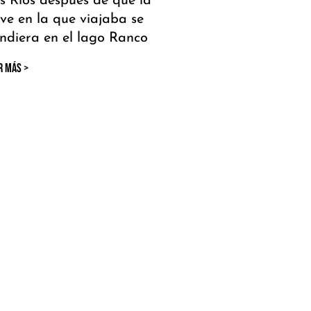
s Ríos después de que la
ve en la que viajaba se
ndiera en el lago Ranco
R MÁS >