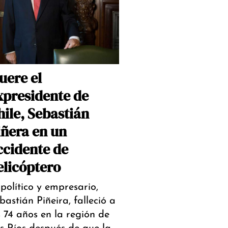
uere el
xpresidente de
hile, Sebastián
iñera en un
ccidente de
elicóptero
 político y empresario,
bastián Piñeira, falleció a
s 74 años en la región de