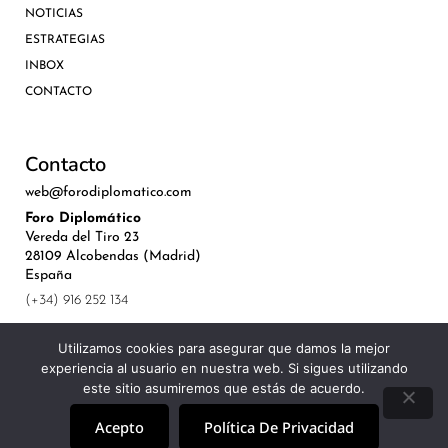
NOTICIAS
ESTRATEGIAS
INBOX
CONTACTO
Contacto
web@forodiplomatico.com
Foro Diplomático
Vereda del Tiro 23
28109 Alcobendas (Madrid)
España
(+34) 916 252 134
Utilizamos cookies para asegurar que damos la mejor
experiencia al usuario en nuestra web. Si sigues utilizando
este sitio asumiremos que estás de acuerdo.
©Royal Lis Spain 2024
Acepto
Política De Privacidad