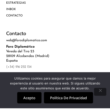
ESTRATEGIAS
INBOX
CONTACTO
Contacto
web@forodiplomatico.com
Foro Diplomático
Vereda del Tiro 23
28109 Alcobendas (Madrid)
España
(+34) 916 252 134
Utilizamos cookies para asegurar que damos la mejor
experiencia al usuario en nuestra web. Si sigues utilizando
este sitio asumiremos que estás de acuerdo.
©Royal Lis Spain 2024
Acepto
Política De Privacidad
Aviso Legal, Política de Privacidad y Cookies