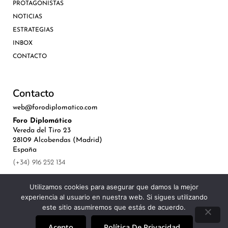
PROTAGONISTAS
NOTICIAS
ESTRATEGIAS
INBOX
CONTACTO
Contacto
web@forodiplomatico.com
Foro Diplomático
Vereda del Tiro 23
28109 Alcobendas (Madrid)
España
(+34) 916 252 134
Utilizamos cookies para asegurar que damos la mejor
experiencia al usuario en nuestra web. Si sigues utilizando
este sitio asumiremos que estás de acuerdo.
©Royal Lis Spain 2024
Acepto
Política De Privacidad