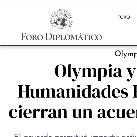
FORO
INB
Olymp
Olympia y 
Humanidades F
cierran un acue