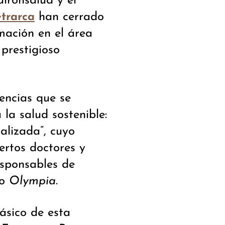
irónsalud y el
han cerrado
trarca
mación en el área
 prestigioso
rencias que se
la salud sostenible:
alizada”, cuyo
rtos doctores y
esponsables de
co
Olympia
.
ásico de esta