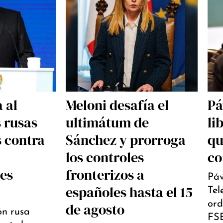
 al
Meloni desafía el
Pá
s rusas
ultimátum de
li
s contra
Sánchez y prorroga
qu
los controles
co
les
fronterizos a
Páv
españoles hasta el 15
Tel
ord
de agosto
ón rusa
FSB