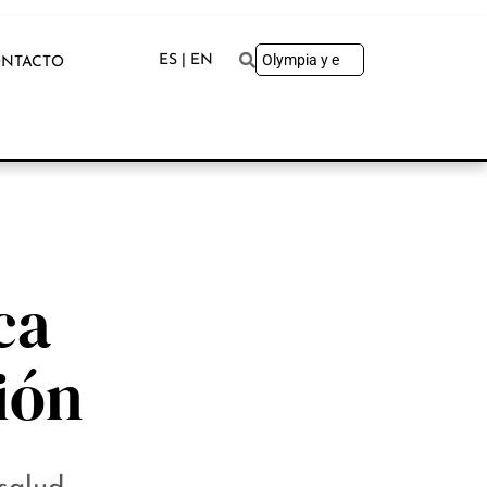
ES | EN
NTACTO
ca
ión