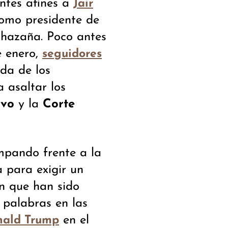
antes afines a
Jair
omo presidente de
a hazaña. Poco antes
e enero,
seguidores
da de los
a asaltar los
ivo
y la
Corte
mpando frente a la
 para exigir un
n que han sido
 palabras en las
en el
ald Trump