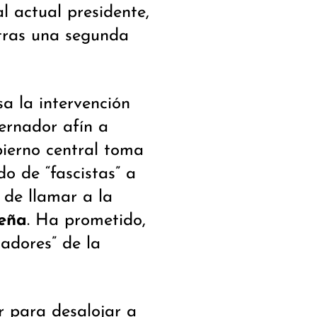
l actual presidente,
 tras una segunda
a la intervención
ernador afín a
bierno central toma
do de “fascistas” a
 de llamar a la
leña
. Ha prometido,
adores” de la
r para desalojar a