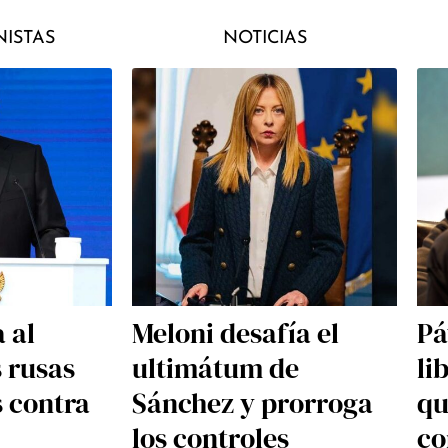
ISTAS
NOTICIAS
 al
Meloni desafía el
Pá
s rusas
ultimátum de
li
s contra
Sánchez y prorroga
qu
los controles
co