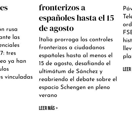
les
fronterizos a
Páv
españoles hasta el 15
Tel
ord
de agosto
ón rusa
FSB
ante las
Italia prorroga los controles
his
enciales
fronterizos a ciudadanos
lle
: tres
españoles hasta al menos el
pla
seo ya han
15 de agosto, desafiando el
ulos
LEER
ultimátum de Sánchez y
es vinculadas
reabriendo el debate sobre el
espacio Schengen en pleno
verano
LEER MÁS >