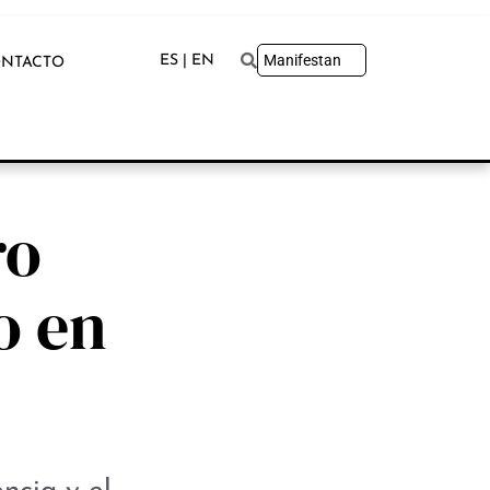
ES | EN
NTACTO
ro
o en