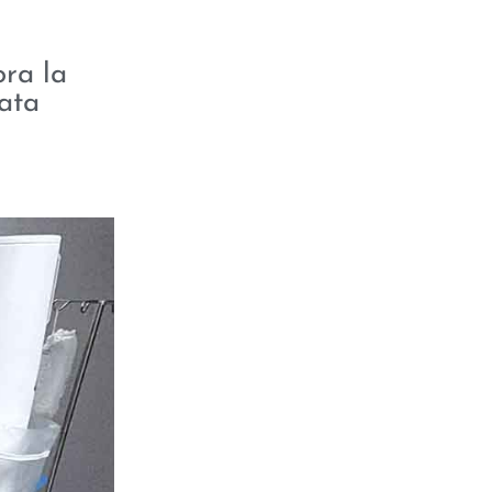
ora la
tata