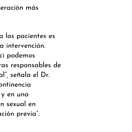
uperación más
 los pacientes es
a intervención.
nci podemos
uras responsables de
al”
,
señala el Dr.
ontinencia
 y en una
n sexual en
ción previa”.