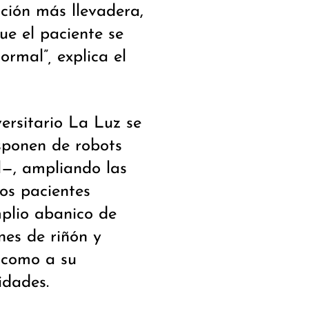
ción más llevadera,
ue el paciente se
normal”
,
explica el
ersitario La Luz se
sponen de robots
l—, ampliando las
los pacientes
mplio abanico de
nes de riñón y
í como a su
idades.