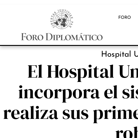
FORO
INB
Hospital U
El Hospital U
incorpora el s
realiza sus prim
ro