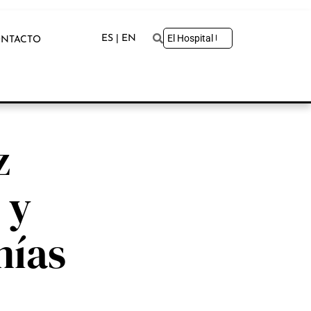
ES | EN
NTACTO
z
 y
mías