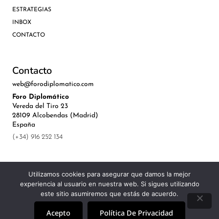
ESTRATEGIAS
INBOX
CONTACTO
Contacto
web@forodiplomatico.com
Foro Diplomático
Vereda del Tiro 23
28109 Alcobendas (Madrid)
España
(+34) 916 252 134
Utilizamos cookies para asegurar que damos la mejor
experiencia al usuario en nuestra web. Si sigues utilizando
©Royal Lis Spain 2024
este sitio asumiremos que estás de acuerdo.
Acepto
Política De Privacidad
Aviso Legal, Política de Privacidad y Cookies