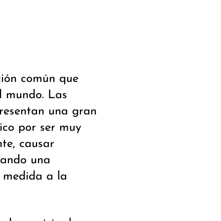
ción común que
el mundo. Las
presentan una gran
nico por ser muy
nte, causar
ocando una
 medida a la