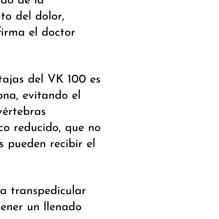
do de la
to del dolor,
firma el doctor
tajas del VK 100 es
cona, evitando el
vértebras
co reducido, que no
s pueden recibir el
ía transpedicular
tener un llenado