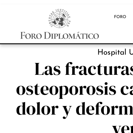
FORO
INB
Hospital U
Las fractura
osteoporosis c
dolor y deform
ve