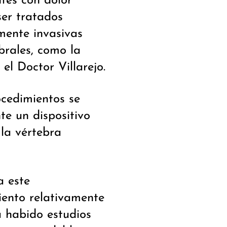
ntes con dolor
ser tratados
mente invasivas
brales, como la
 el Doctor Villarejo.
ocedimientos se
te un dispositivo
 la vértebra
a este
iento relativamente
a habido estudios