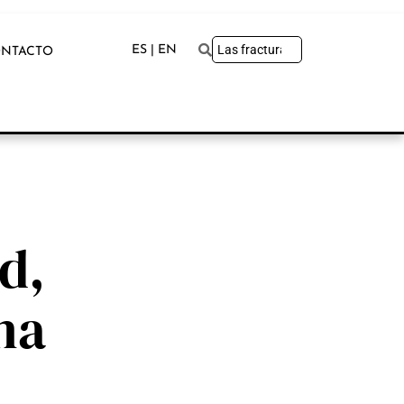
ES | EN
NTACTO
d,
na