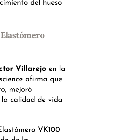
ecimiento del hueso
o Elastómero
tor Villarejo
en la
science afirma que
vo, mejoró
 la calidad de vida
 Elastómero VK100