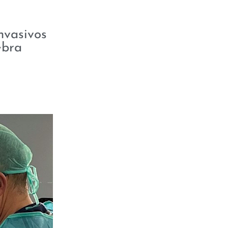
nvasivos
ebra