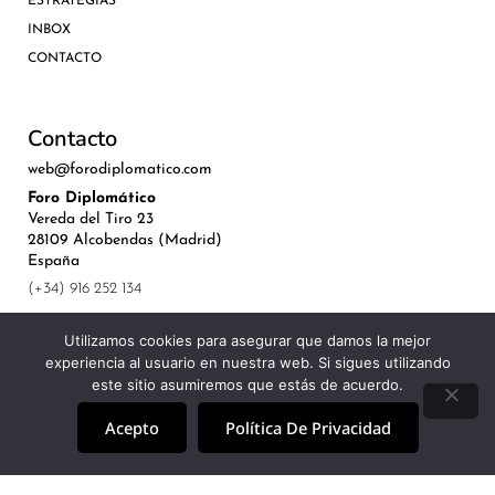
ESTRATEGIAS
INBOX
CONTACTO
Contacto
web@forodiplomatico.com
Foro Diplomático
Vereda del Tiro 23
28109 Alcobendas (Madrid)
España
(+34) 916 252 134
Utilizamos cookies para asegurar que damos la mejor
experiencia al usuario en nuestra web. Si sigues utilizando
este sitio asumiremos que estás de acuerdo.
©Royal Lis Spain 2024
Acepto
Política De Privacidad
Aviso Legal, Política de Privacidad y Cookies