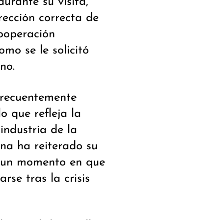
urante su visita,
rección correcta de
cooperación
mo se le solicitó
no.
frecuentemente
lo que refleja la
industria de la
ina ha reiterado su
en un momento en que
se tras la crisis