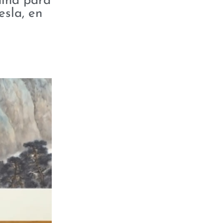
hina para
esla, en