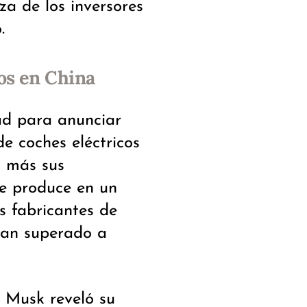
za de los inversores
.
os en China
ad para anunciar
e coches eléctricos
n más sus
se produce en un
s fabricantes de
han superado a
l, Musk reveló su