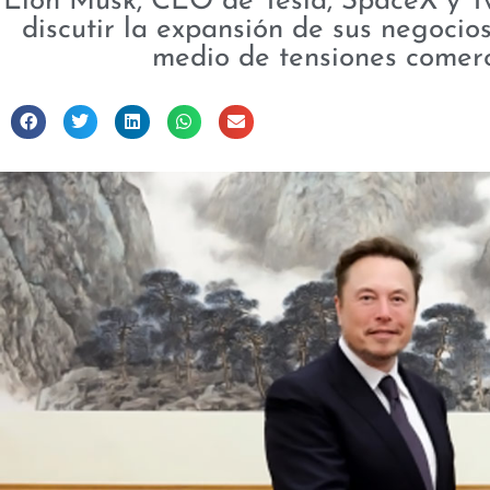
Elon Musk, CEO de Tesla, SpaceX y Tw
discutir la expansión de sus negocio
medio de tensiones comerc