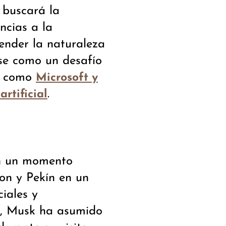
 buscará la
ncias a la
ender la naturaleza
rse como un desafío
os como
Microsoft y
.
artificial
en un momento
ton y Pekín en un
iales y
, Musk ha asumido