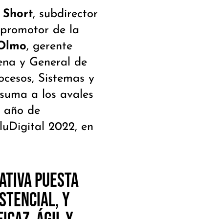
 Short
, subdirector
 promotor de la
 Olmo
, gerente
lena y General de
rocesos, Sistemas y
suma a los avales
r año de
luDigital 2022, en
iativa puesta
stencial, y