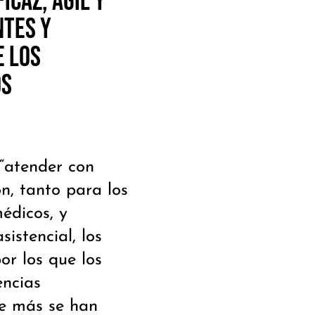
icaz, ágil y
ntes y
e los
os
 “atender con
ión, tanto para los
édicos, y
istencial, los
or los que los
encias
ue más se han