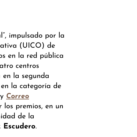
l”, impulsado por la
zativa (UICO) de
s en la red pública
atro centros
a en la segunda
 en la categoría de
y
Correo
 los premios, en un
nidad de la
z Escudero
.