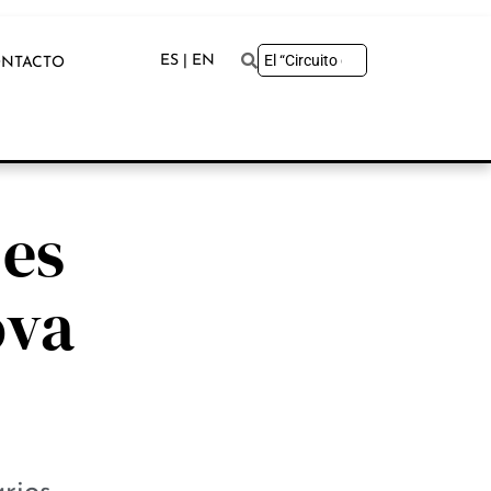
ES | EN
NTACTO
 es
ova