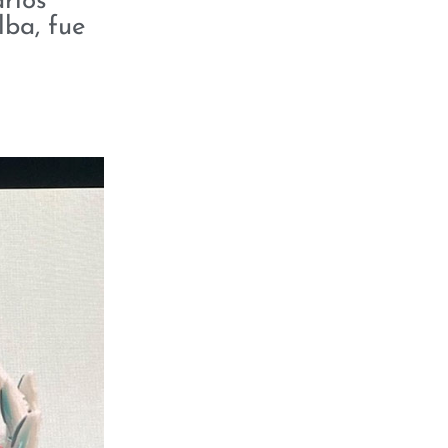
rios
lba, fue