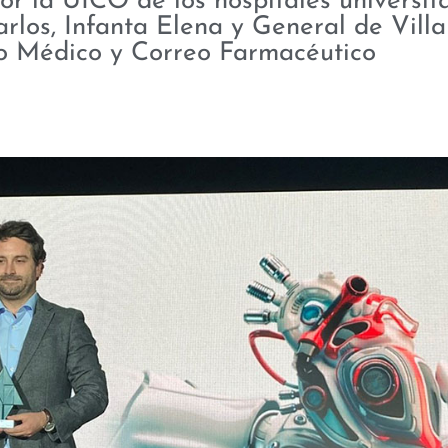
or la UICO de los hospitales universita
los, Infanta Elena y General de Villa
o Médico y Correo Farmacéutico