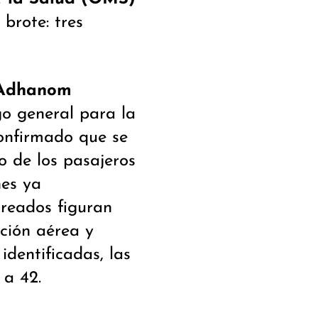
 brote: tres
 Adhanom
go general para la
confirmado que se
o de los pasajeros
es ya
treados figuran
ación aérea y
identificadas, las
 a 42.