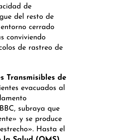
acidad de
gue del resto de
 entorno cerrado
as conviviendo
colos de rastreo de
s Transmisibles de
ientes evacuados al
rlamento
a BBC, subraya que
ente» y se produce
estrecho». Hasta el
e la Salud (OMS)