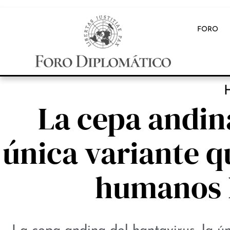
FORO
La cepa andina
única variante q
humanos l