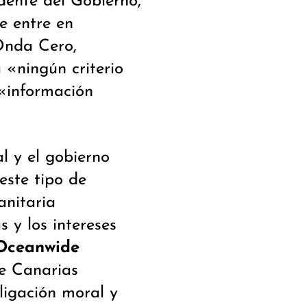
dente del Gobierno,
e entre en
 Onda Cero,
 «ningún criterio
«información
l y el gobierno
este tipo de
anitaria
 y los intereses
Oceanwide
de Canarias
igación moral y