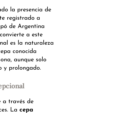
ado la presencia de
te registrado a
rpó de Argentina
onvierte a este
nal es la naturaleza
 cepa conocida
sona, aunque solo
o y prolongado.
epcional
 a través de
eces. La
cepa