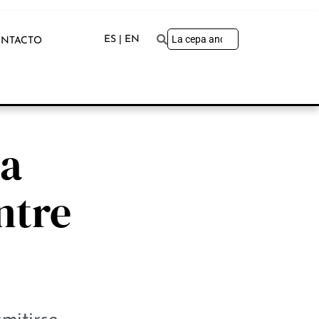
ES | EN
NTACTO
la
ntre