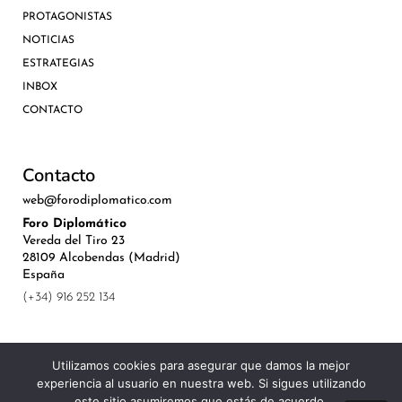
PROTAGONISTAS
NOTICIAS
ESTRATEGIAS
INBOX
CONTACTO
Contacto
web@forodiplomatico.com
Foro Diplomático
Vereda del Tiro 23
28109 Alcobendas (Madrid)
España
(+34) 916 252 134
Utilizamos cookies para asegurar que damos la mejor
experiencia al usuario en nuestra web. Si sigues utilizando
©Royal Lis Spain 2024
este sitio asumiremos que estás de acuerdo.