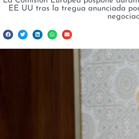
La Comisión Europea pospone durante
EE UU tras la tregua anunciada po
negociac