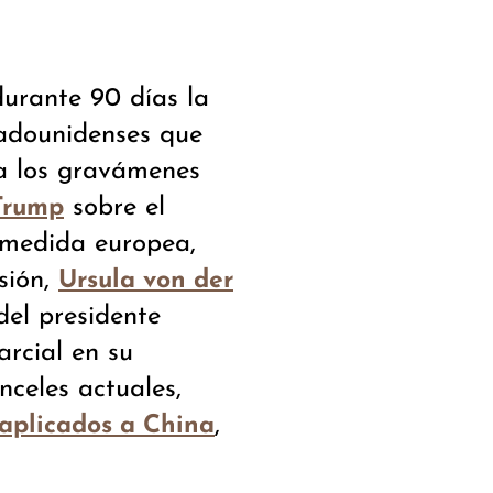
urante 90 días la
tadounidenses que
a los gravámenes
sobre el
Trump
a medida europea,
sión,
Ursula von der
 del presidente
rcial en su
nceles actuales,
,
aplicados a China