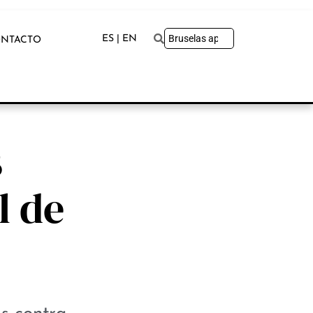
ES | EN
NTACTO
s
l de