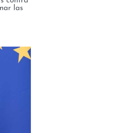
s contra
mar las