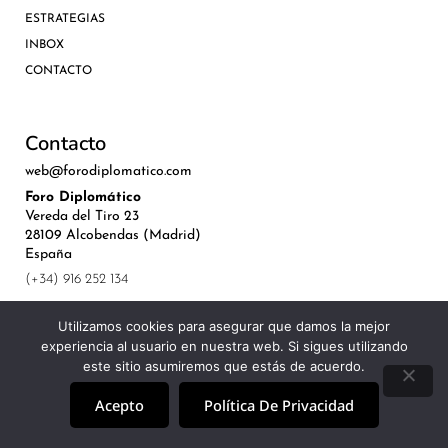
ESTRATEGIAS
INBOX
CONTACTO
Contacto
web@forodiplomatico.com
Foro Diplomático
Vereda del Tiro 23
28109 Alcobendas (Madrid)
España
(+34) 916 252 134
Utilizamos cookies para asegurar que damos la mejor
experiencia al usuario en nuestra web. Si sigues utilizando
este sitio asumiremos que estás de acuerdo.
©Royal Lis Spain 2024
Acepto
Política De Privacidad
Aviso Legal, Política de Privacidad y Cookies