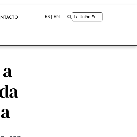
ES | EN
NTACTO
 a
ada
ia