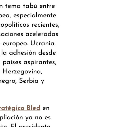
un tema tabú entre
pea, especialmente
políticos recientes,
saciones aceleradas
e europeo. Ucrania,
 la adhesión desde
 países aspirantes,
y Herzegovina,
egro, Serbia y
en
ratégico Bled
pliación ya no es
te. El presidente