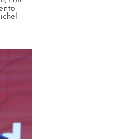
n, con
iento
ichel