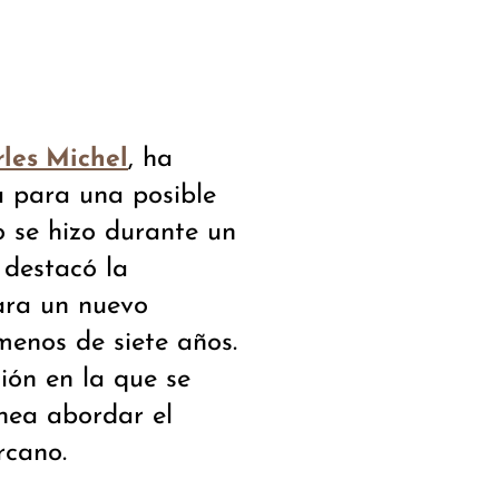
, ha
les Michel
a para una posible
o se hizo durante un
 destacó la
ara un nuevo
menos de siete años.
ción en la que se
nea abordar el
rcano.