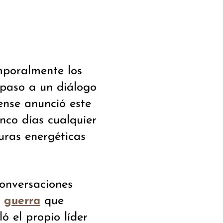
mporalmente los
paso a un diálogo
ense anunció este
nco días cualquier
turas energéticas
conversaciones
a
que
guerra
ó el propio líder