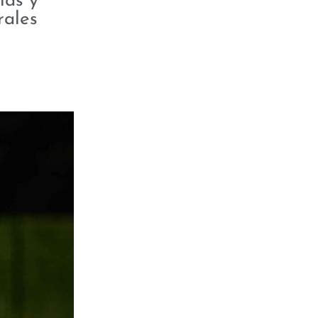
ías y
rales