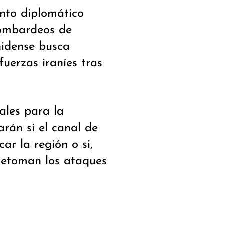
ento diplomático
bombardeos de
nidense busca
fuerzas iraníes tras
ales para la
arán si el canal de
ar la región o si,
 retoman los ataques