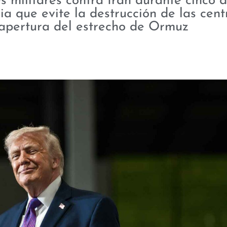
 militares contra Irán durante cinco d
a que evite la destrucción de las cent
reapertura del estrecho de Ormuz