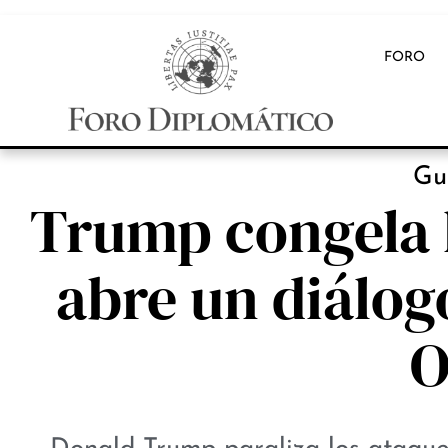
FORO
Gu
Trump congela l
abre un diálog
O