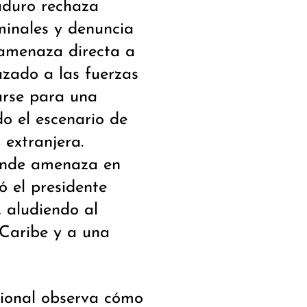
aduro rechaza
iminales y denuncia
amenaza directa a
zado a las fuerzas
arse para una
do el escenario de
extranjera.
rande amenaza en
ó el presidente
, aludiendo al
 Caribe y a una
cional observa cómo