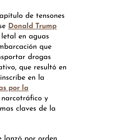
apítulo de tensones
nse
Donald Trump
letal en aguas
embarcación que
nsportar drogas
ativo, que resultó en
inscribe en la
as por la
narcotráfico y
imas claves de la
e lanzó por orden