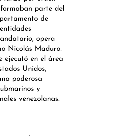
 formaban parte del
epartamento de
 entidades
mandatario, opera
no Nicolás Maduro.
e ejecutó en el área
stados Unidos,
una poderosa
 submarinos y
onales venezolanas.