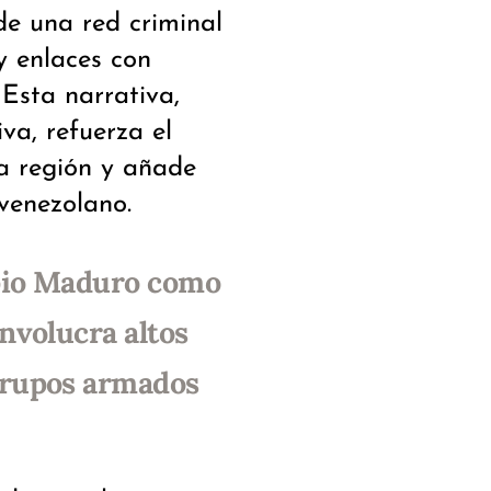
de una red criminal
y enlaces con
Esta narrativa,
iva, refuerza el
a región y añade
 venezolano.
opio Maduro como
nvolucra altos
grupos armados