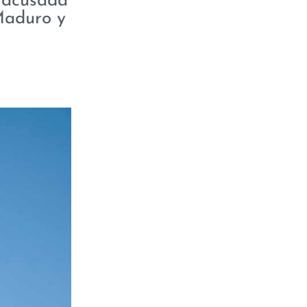
 acusada
 Maduro y