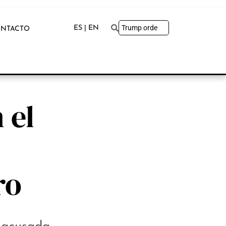
ES | EN
NTACTO
 el
ro