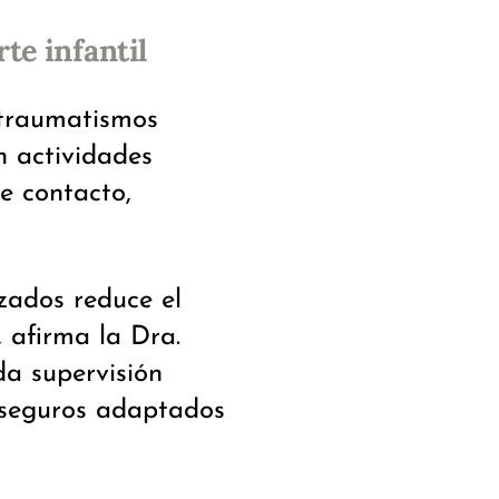
te infantil
 traumatismos
n actividades
e contacto,
izados reduce el
, afirma la Dra.
a supervisión
 seguros adaptados