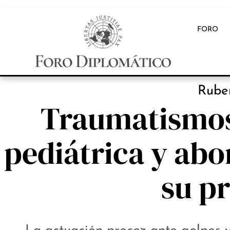
FORO
INB
Ruber
Traumatismos
pediátrica y abo
su p