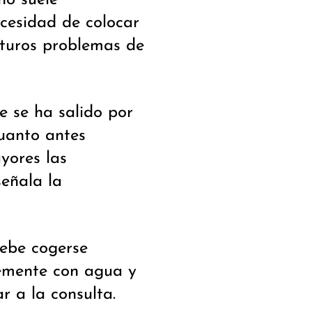
no suele
ecesidad de colocar
uturos problemas de
 se ha salido por
Cuanto antes
yores las
señala la
debe cogerse
vemente con agua y
r a la consulta.