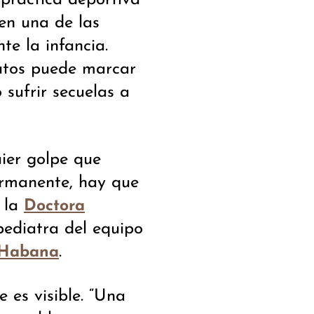
 práctica deportiva
en una de las
te la infancia.
utos puede marcar
 sufrir secuelas a
ier golpe que
ermanente, hay que
a la
Doctora
pediatra del equipo
.
 Habana
 es visible. “Una