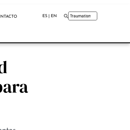
ES | EN
NTACTO
d
para