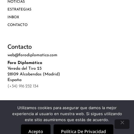
NOTICIAS
ESTRATEGIAS
INBOX
CONTACTO
Contacto
web@forodiplomatico.com
Foro Diplomático
Vereda del Tiro 23
28109 Alcobendas (Madrid)
España
(+34) 916 252 134
Utilizamos cookies para asegurar que damos la mejor
experiencia al usuario en nuestra web. Si sigues utilizando
©Royal Lis Spain 2024
este sitio asumiremos que estás de acuerdo.
Acepto
Política De Privacidad
Aviso Legal, Política de Privacidad y Cookies