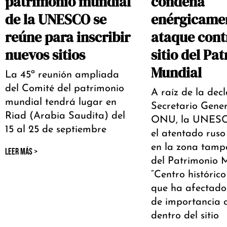
patrimonio mundial
condena
de la UNESCO se
enérgicamen
reúne para inscribir
ataque cont
nuevos sitios
sitio del Pa
Mundial
La 45ª reunión ampliada
del Comité del patrimonio
A raíz de la dec
mundial tendrá lugar en
Secretario Gener
Riad (Arabia Saudita) del
ONU, la UNESC
15 al 25 de septiembre
el atentado rus
en la zona tampó
LEER MÁS >
del Patrimonio 
“Centro históric
que ha afectado 
de importancia c
dentro del sitio