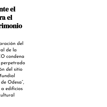
te el
ra el
trimonio
laración del
al de la
O condena
o perpetrado
n del sitio
Mundial
o de Odesa”,
a edificios
ultural