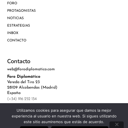
FORO
PROTAGONISTAS
NOTICIAS
ESTRATEGIAS
INBOX
CONTACTO
Contacto
web@forodiplomatico.com
Foro Diplomático
Vereda del Tiro 23
28109 Alcobendas (Madrid)
España
(+34) 916 252 134
Utilizamos cookies para asegurar que damos la mejor
experiencia al usuario en nuestra web. Si sigues utilizando
este sitio asumiremos que estás de acuerdo.