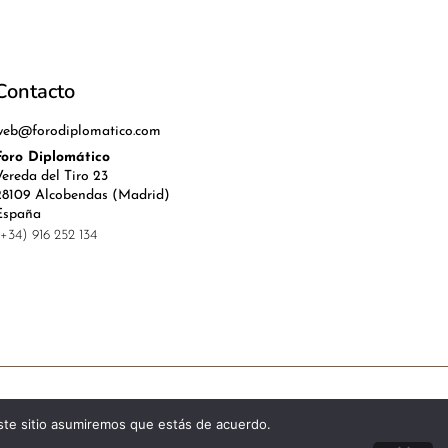
Contacto
web@forodiplomatico.com
Foro Diplomático
Vereda del Tiro 23
28109 Alcobendas (Madrid)
España
(+34) 916 252 134
l, Política de Privacidad y Cookies
este sitio asumiremos que estás de acuerdo.