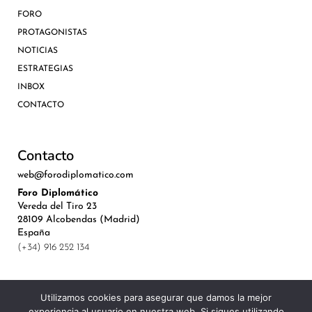
FORO
PROTAGONISTAS
NOTICIAS
ESTRATEGIAS
INBOX
CONTACTO
Contacto
web@forodiplomatico.com
Foro Diplomático
Vereda del Tiro 23
28109 Alcobendas (Madrid)
España
(+34) 916 252 134
Utilizamos cookies para asegurar que damos la mejor
experiencia al usuario en nuestra web. Si sigues utilizando