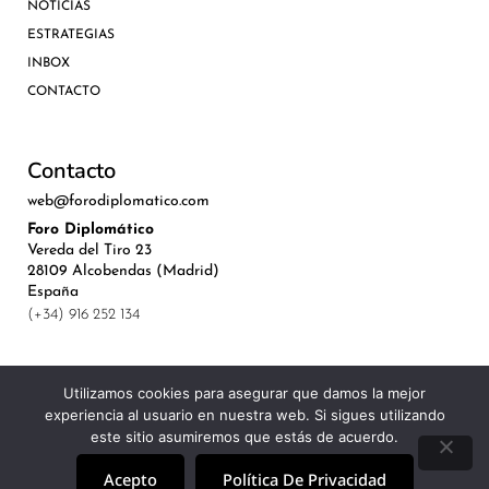
NOTICIAS
ESTRATEGIAS
INBOX
CONTACTO
Contacto
web@forodiplomatico.com
Foro Diplomático
Vereda del Tiro 23
28109 Alcobendas (Madrid)
España
(+34) 916 252 134
Utilizamos cookies para asegurar que damos la mejor
experiencia al usuario en nuestra web. Si sigues utilizando
©Royal Lis Spain 2024
este sitio asumiremos que estás de acuerdo.
Acepto
Política De Privacidad
Aviso Legal, Política de Privacidad y Cookies