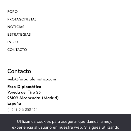
FORO
PROTAGONISTAS
NOTICIAS
ESTRATEGIAS
INBOX
CONTACTO
Contacto
web@forodiplomatico.com
Foro Diplomático
Vereda del Tiro 23
28109 Alcobendas (Madrid)
España
(+34) 916 252 134
Utilizamos cookies para asegurar que damos la mejor
experiencia al usuario en nuestra web. Si sigues utilizando